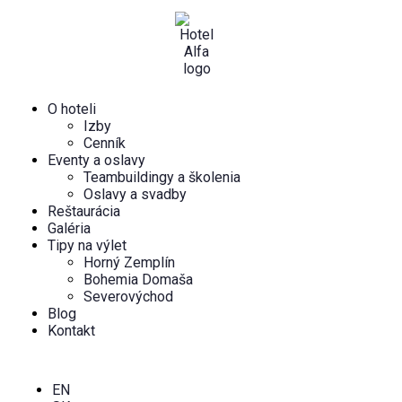
O hoteli
Izby
Cenník
Eventy a oslavy
Teambuildingy a školenia
Oslavy a svadby
Reštaurácia
Galéria
Tipy na výlet
Horný Zemplín
Bohemia Domaša
Severovýchod
Blog
Kontakt
EN