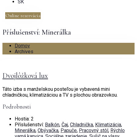
SK
Online rezervácia
Příslušenství:
Minerálka
Domov
Archives
Dvojlôžková lux
Táto izba s manželskou posteľou je vybavená mini
chladničkou, klimatizáciou a TV s plochou obrazovkou.
Podrobnosti
Hostia:
2
Příslušenství:
Balkón
,
Čaj
,
Chladnička
,
Klimatizácia
,
Minerálka
,
Obývačka
,
Papuče
,
Pracovný stôl
,
Rýchlo
varná kanvica
,
Sociálne zariadenie
,
Sušič na vlasy
,