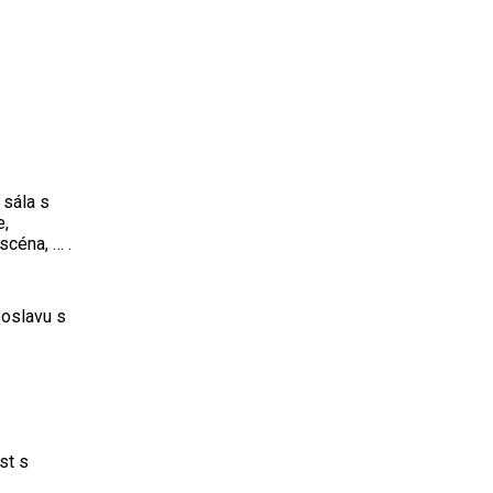
 sála s
e,
scéna, … .
 oslavu s
st s