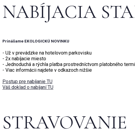
NABÍJACIA ST
Prinášame EKOLOGICKÚ NOVINKU
- Už v prevádzke na hotelovom parkovisku
- 2x nabíjacie miesto
- Jednoduchá a rýchla platba prostredníctvom platobného termin
- Viac informácii najdete v odkazoch nižšie
Postup pre nabíjanie TU
Váš doklad o nabíjaní TU
STRAVOVANIE