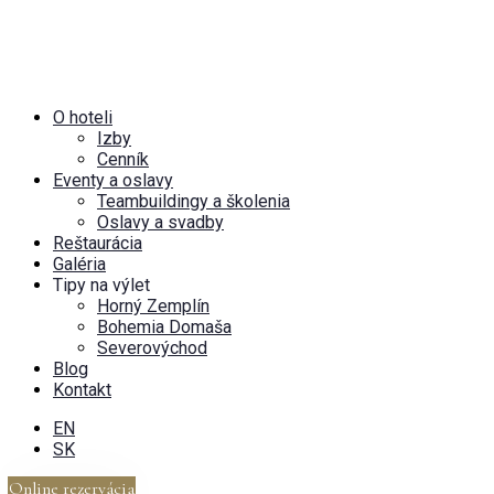
O hoteli
Izby
Cenník
Eventy a oslavy
Teambuildingy a školenia
Oslavy a svadby
Reštaurácia
Galéria
Tipy na výlet
Horný Zemplín
Bohemia Domaša
Severovýchod
Blog
Kontakt
EN
SK
Online rezervácia